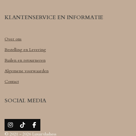
KLANTENSERVICE EN INFORMATIE
Over ons
Bestelling en Levering
Ruilen en retourneren
Algemene voorwaarden
Contact
SOCIAL MEDIA
I
T
F
n
i
a
© 2021 - 2026 Luxurylashess