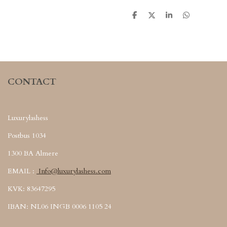
S
S
S
S
h
h
h
h
a
a
a
a
r
r
r
r
e
e
e
e
CONTACT
Luxurylashess
Postbus 1034
1300 BA Almere
EMAIL :
Info@luxurylashess.com
KVK: 83647295
IBAN: NL06 INGB 0006 1105 24