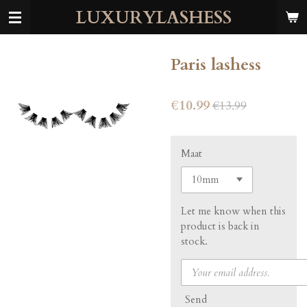
LUXURYLASHESS
Skip
to
main
content
Paris lashess
€10.99
€13.99
Maat
Let me know when this
product is back in
stock.
Send