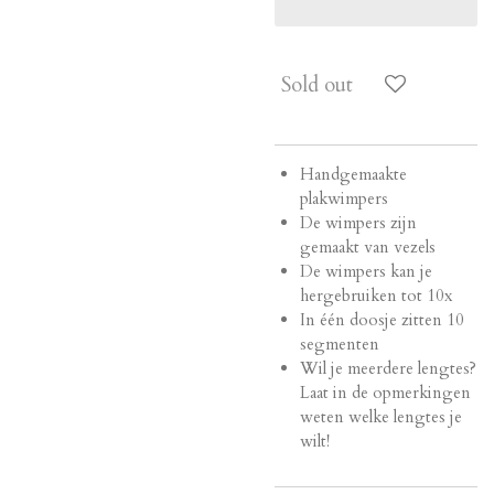
Sold out
Handgemaakte
plakwimpers
De wimpers zijn
gemaakt van vezels
De wimpers kan je
hergebruiken tot 10x
In één doosje zitten 10
segmenten
Wil je meerdere lengtes?
Laat in de opmerkingen
weten welke lengtes je
wilt!