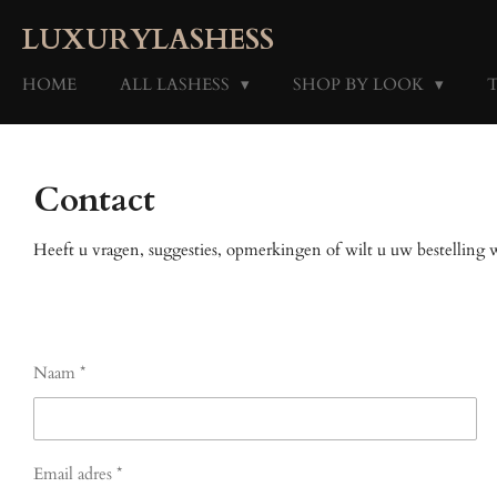
Skip
LUXURYLASHESS
to
main
HOME
ALL LASHESS
SHOP BY LOOK
content
Contact
Heeft u vragen, suggesties, opmerkingen of wilt u uw bestelling
Naam *
Email adres *