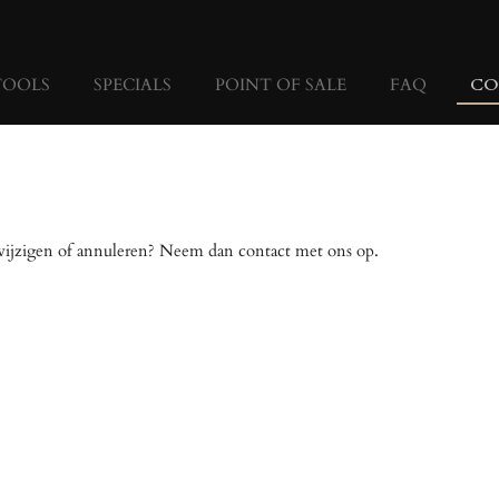
TOOLS
SPECIALS
POINT OF SALE
FAQ
CO
 wijzigen of annuleren? Neem dan contact met ons op.