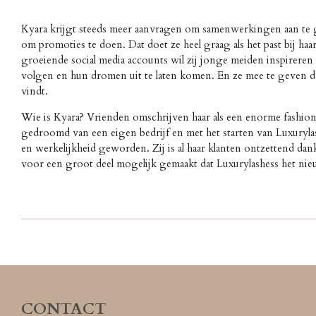
Kyara krijgt steeds meer aanvragen om samenwerkingen aan te
om promoties te doen. Dat doet ze heel graag als het past bij haa
groeiende social media accounts wil zij jonge meiden inspireren
volgen en hun dromen uit te laten komen. En ze mee te geven da
vindt.
Wie is Kyara? Vrienden omschrijven haar als een enorme fashion- 
gedroomd van een eigen bedrijf en met het starten van Luxuryl
en werkelijkheid geworden. Zij is al haar klanten ontzettend da
voor een groot deel mogelijk gemaakt dat Luxurylashess het ni
CONTACT