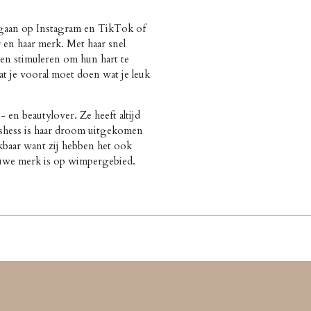
 gaan op Instagram en TikTok of
r en haar merk. Met haar snel
 en stimuleren om hun hart te
t je vooral moet doen wat je leuk
en beautylover. Ze heeft altijd
ashess is haar droom uitgekomen
nkbaar want zij hebben het ook
euwe merk is op wimpergebied.