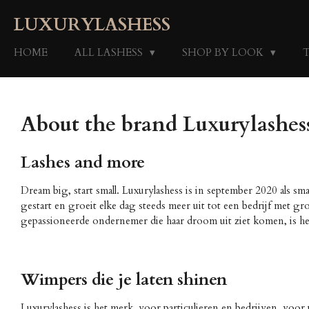
Skip
LUXURYLASHESS
to
main
HOME
ALL LASHESS
SHOP BY LOOK
content
About the brand Luxurylashes
Lashes and more
Dream big, start small. Luxurylashess is in september 2020 als sm
gestart en groeit elke dag steeds meer uit tot een bedrijf met gro
gepassioneerde ondernemer die haar droom uit ziet komen, is he
Wimpers die je laten shinen
Luxurylashess is het merk, voor particulieren en bedrijven, voo