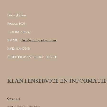
Luxurylashess
Postbus 1034
1300 BA Almere
EMAIL :
Info@luxurylashess.com
KVK: 83647295
IBAN: NL06 INGB 0006 1105 24
KLANTENSERVICE EN INFORMATIE
Over ons
Bestelling en Levering