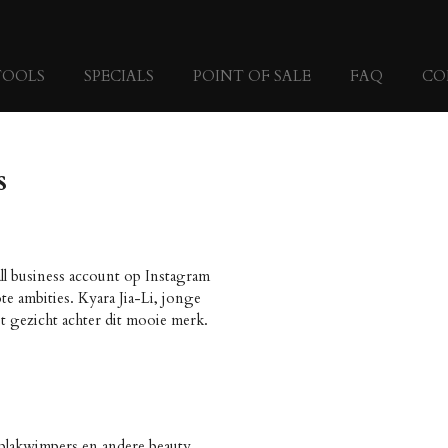
TOOLS
SPECIALS
POINT OF SALE
FAQ
CO
s
all business account op Instagram
te ambities. Kyara Jia-Li, jonge
t gezicht achter dit mooie merk.
r plakwimpers en andere beauty