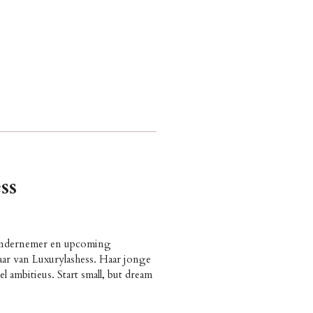
ss
 ondernemer en upcoming
naar van Luxurylashess. Haar jonge
el ambitieus. Start small, but dream