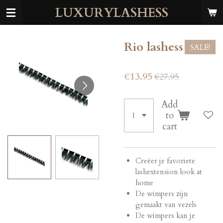
LUXURYLASHESS
Skip
to
main
content
Rio lashess
SALE!
€13.95
€27.95
Add
to
cart
Creëer je favoriete
lashextension look at
home
De wimpers zijn
gemaakt van vezels
De wimpers kan je