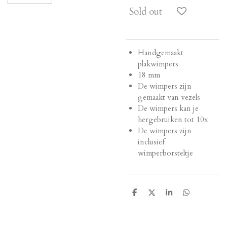
Sold out
Handgemaakt
plakwimpers
18 mm
De wimpers zijn
gemaakt van vezels
De wimpers kan je
hergebruiken tot 10x
De wimpers zijn
inclusief
wimperborsteltje
S
S
S
S
h
h
h
h
a
a
a
a
r
r
r
r
e
e
e
e