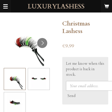
LUXURYLASHESS
Skip
to
main
content
Christmas
Lashess
€9.99
Let me know when this
product is back in
stock.
Send