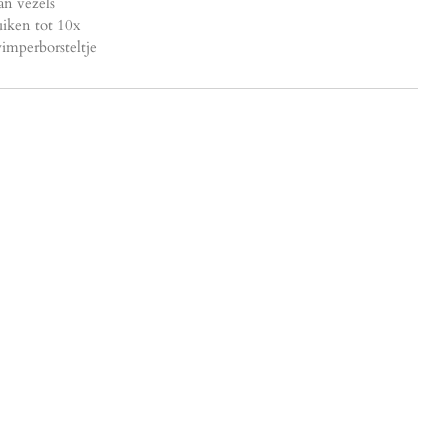
an vezels
iken tot 10x
imperborsteltje