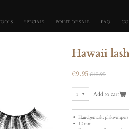
TOOLS
SPECIALS
POINT OF SALE
FAQ
CO
Hawaii lash
€9.95
€19.95
Add to cart
Handgemaakt plakwimper
12 mm