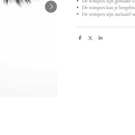
De wimpers zijn gemaakt v
De wimpers kan je hergebru
De wimpers zijn inclusief w
S
S
S
h
h
h
a
a
a
r
r
r
e
e
e