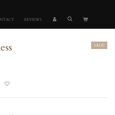
NTACT
REVIEWS
ess
SALE!
s