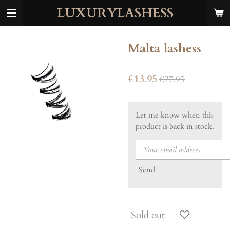
LUXURYLASHESS
Skip
to
main
content
Malta lashess
€13.95
€27.95
Let me know when this
product is back in stock.
Send
Sold out