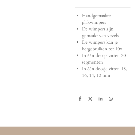
Handgemaakte
plakwimpers
De wimpers zijn
gemaakt van vezels
De wimpers kan je
hergebruiken tot 10x
In één doosje zitten 20
segmenten
In één doosje zitten 18,
16, 14, 12 mm
S
S
S
S
h
h
h
h
a
a
a
a
r
r
r
r
e
e
e
e