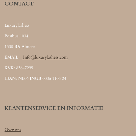
CONTACT
Luxurylashess
Postbus 1034
1300 BA Almere
EMAIL :
Info@luxurylashess.com
KVK: 83647295
IBAN: NL06 INGB 0006 1105 24
KLANTENSERVICE EN INFORMATIE
Over ons